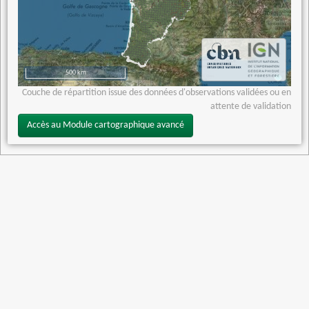
500 km
Couche de répartition issue des données d'observations validées ou en
attente de validation
Accès au Module cartographique avancé