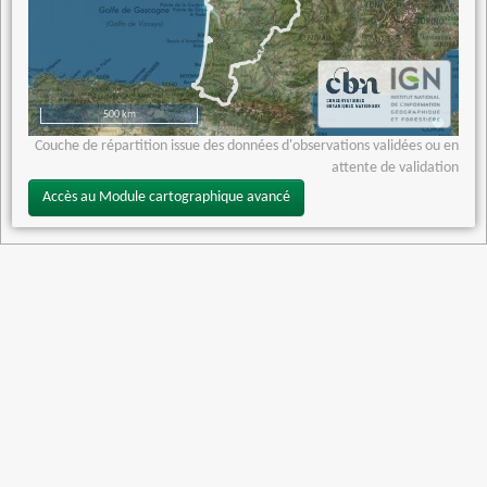
500 km
Couche de répartition issue des données d'observations validées ou en
attente de validation
Accès au Module cartographique avancé