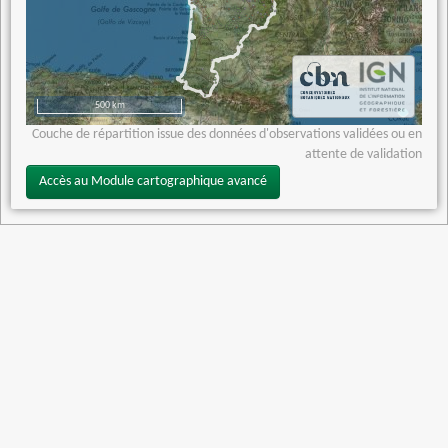
500 km
Couche de répartition issue des données d'observations validées ou en
attente de validation
Accès au Module cartographique avancé