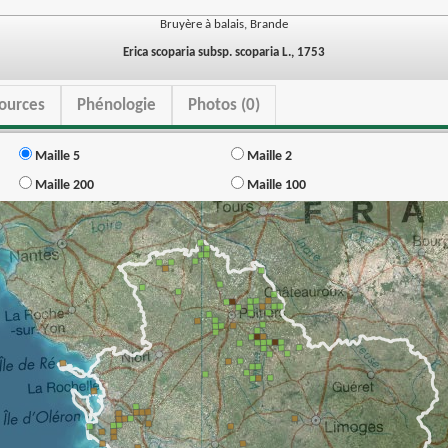
Bruyère à balais, Brande
Erica scoparia subsp. scoparia L., 1753
ources
Phénologie
Photos (0)
Maille 5
Maille 2
Maille 200
Maille 100