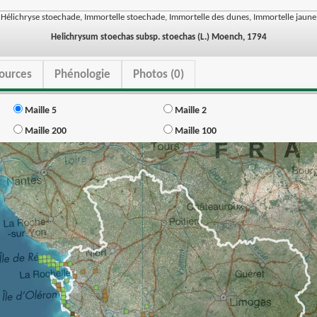
Hélichryse stoechade, Immortelle stoechade, Immortelle des dunes, Immortelle jaune
Helichrysum stoechas subsp. stoechas (L.) Moench, 1794
ources
Phénologie
Photos (0)
Maille 5
Maille 2
Maille 200
Maille 100