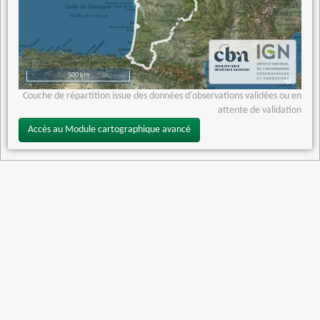
500 km
Couche de répartition issue des données d'observations validées ou en
attente de validation
Accès au Module cartographique avancé