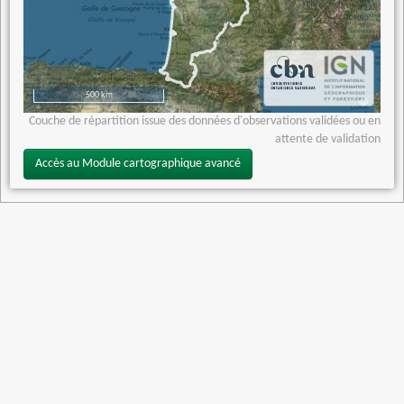
500 km
Couche de répartition issue des données d'observations validées ou en
attente de validation
Accès au Module cartographique avancé