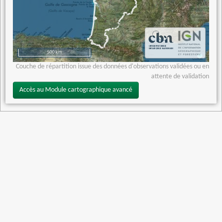
500 km
Couche de répartition issue des données d'observations validées ou en
attente de validation
Accès au Module cartographique avancé