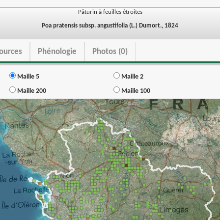
Pâturin à feuilles étroites
Poa pratensis subsp. angustifolia (L.) Dumort., 1824
ources
Phénologie
Photos (0)
Maille 5
Maille 2
Maille 200
Maille 100