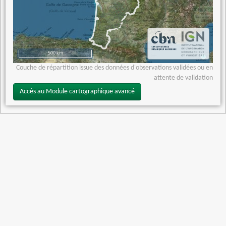
500 km
Couche de répartition issue des données d'observations validées ou en
attente de validation
Accès au Module cartographique avancé