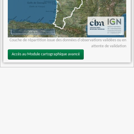
500 km
Couche de répartition issue des données d'observations validées ou en
attente de validation
Accès au Module cartographique avancé