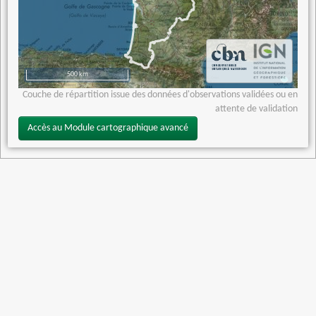
500 km
Couche de répartition issue des données d'observations validées ou en
attente de validation
Accès au Module cartographique avancé