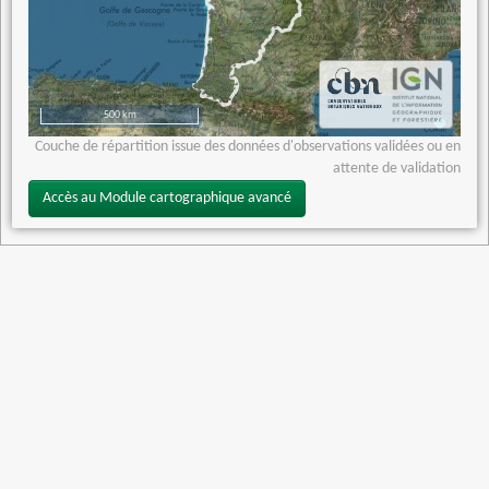
500 km
Couche de répartition issue des données d'observations validées ou en
attente de validation
Accès au Module cartographique avancé