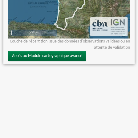
500 km
Couche de répartition issue des données d'observations validées ou en
attente de validation
Accès au Module cartographique avancé