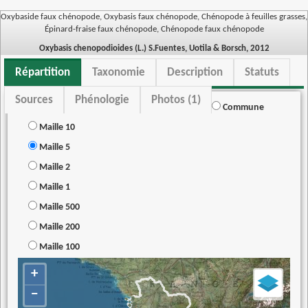
Oxybaside faux chénopode, Oxybasis faux chénopode, Chénopode à feuilles grasses,
Épinard-fraise faux chénopode, Chénopode faux chénopode
Oxybasis chenopodioides (L.) S.Fuentes, Uotila & Borsch, 2012
Répartition
Taxonomie
Description
Statuts
Sources
Phénologie
Photos (1)
Commune
Maille 10
Maille 5
Maille 2
Maille 1
Maille 500
Maille 200
Maille 100
+
−