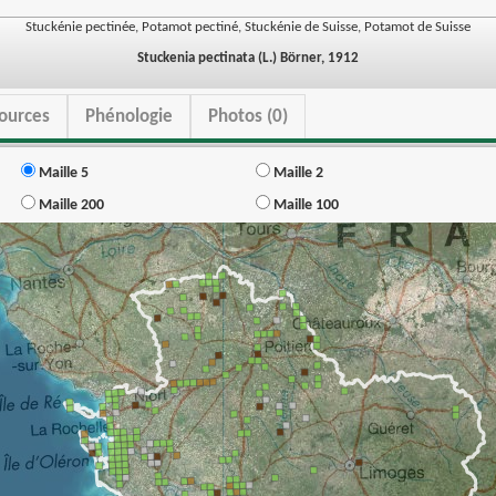
Stuckénie pectinée, Potamot pectiné, Stuckénie de Suisse, Potamot de Suisse
Stuckenia pectinata (L.) Börner, 1912
ources
Phénologie
Photos (0)
Maille 5
Maille 2
Maille 200
Maille 100