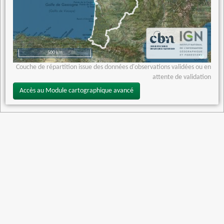
500 km
Couche de répartition issue des données d'observations validées ou en
attente de validation
Accès au Module cartographique avancé