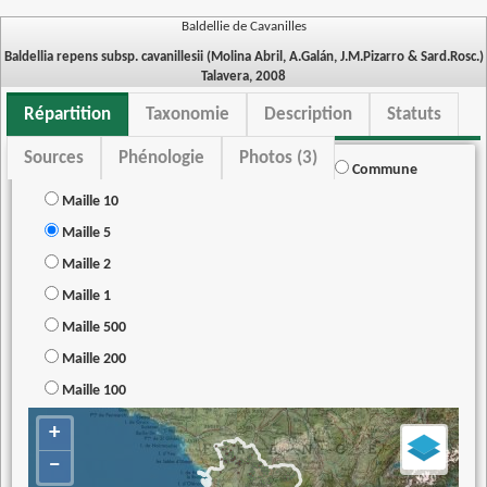
Baldellie de Cavanilles
Baldellia repens subsp. cavanillesii (Molina Abril, A.Galán, J.M.Pizarro & Sard.Rosc.)
Talavera, 2008
Répartition
Taxonomie
Description
Statuts
Sources
Phénologie
Photos (3)
Commune
Maille 10
Maille 5
Maille 2
Maille 1
Maille 500
Maille 200
Maille 100
+
−