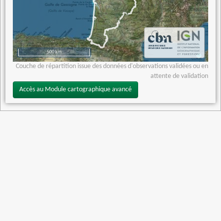
500 km
Couche de répartition issue des données d'observations validées ou en
attente de validation
Accès au Module cartographique avancé