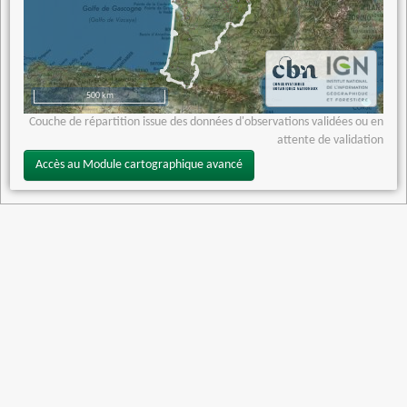
500 km
Couche de répartition issue des données d'observations validées ou en
attente de validation
Accès au Module cartographique avancé