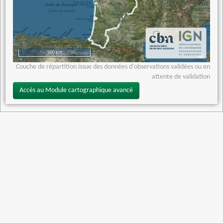
500 km
Couche de répartition issue des données d'observations validées ou en
attente de validation
Accès au Module cartographique avancé