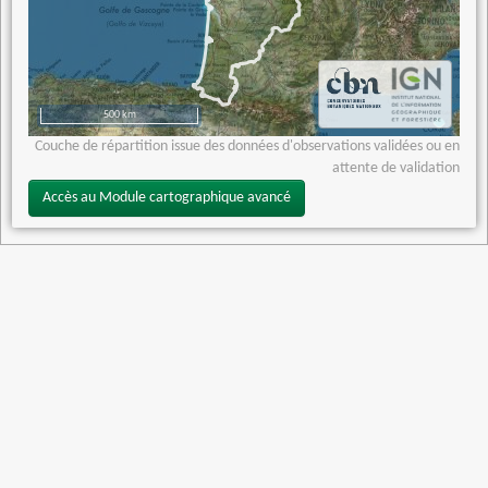
500 km
Couche de répartition issue des données d'observations validées ou en
attente de validation
Accès au Module cartographique avancé