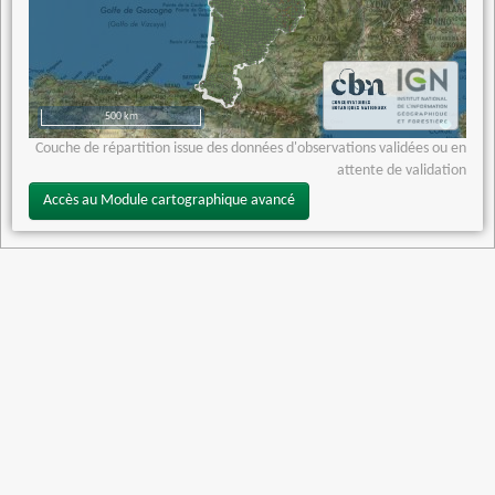
500 km
Couche de répartition issue des données d'observations validées ou en
attente de validation
Accès au Module cartographique avancé