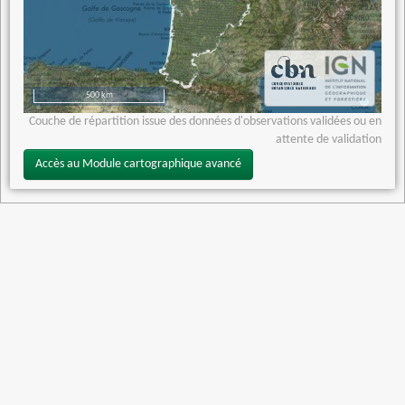
500 km
Couche de répartition issue des données d'observations validées ou en
attente de validation
Accès au Module cartographique avancé