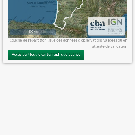
500 km
Couche de répartition issue des données d'observations validées ou en
attente de validation
Accès au Module cartographique avancé