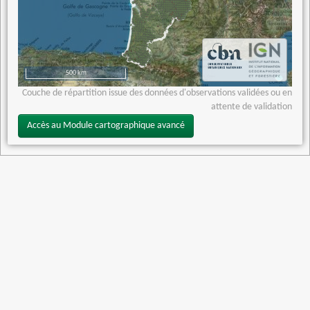
500 km
Couche de répartition issue des données d'observations validées ou en
attente de validation
Accès au Module cartographique avancé