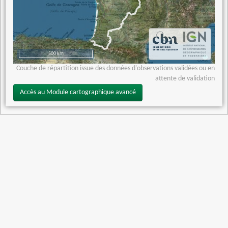
500 km
Couche de répartition issue des données d'observations validées ou en
attente de validation
Accès au Module cartographique avancé