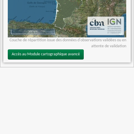
500 km
Couche de répartition issue des données d'observations validées ou en
attente de validation
Accès au Module cartographique avancé