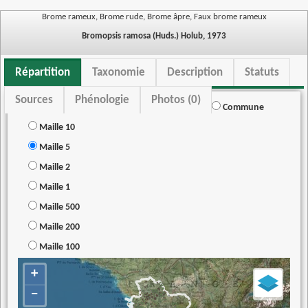
Brome rameux, Brome rude, Brome âpre, Faux brome rameux
Bromopsis ramosa (Huds.) Holub, 1973
Répartition
Taxonomie
Description
Statuts
Sources
Phénologie
Photos (0)
Commune
Maille 10
Maille 5
Maille 2
Maille 1
Maille 500
Maille 200
Maille 100
+
−