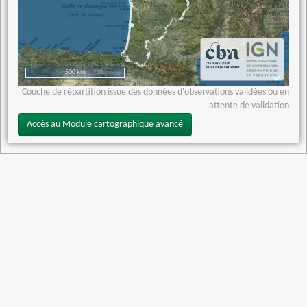
500 km
Couche de répartition issue des données d'observations validées ou en
attente de validation
Accès au Module cartographique avancé