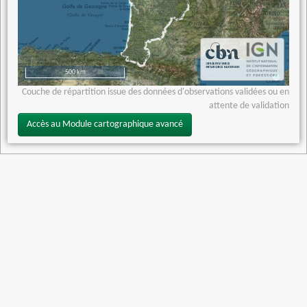
500 km
Couche de répartition issue des données d'observations validées ou en
attente de validation
Accès au Module cartographique avancé