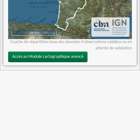
500 km
Couche de répartition issue des données d'observations validées ou en
attente de validation
Accès au Module cartographique avancé