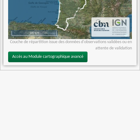
500 km
Couche de répartition issue des données d'observations validées ou en
attente de validation
Accès au Module cartographique avancé