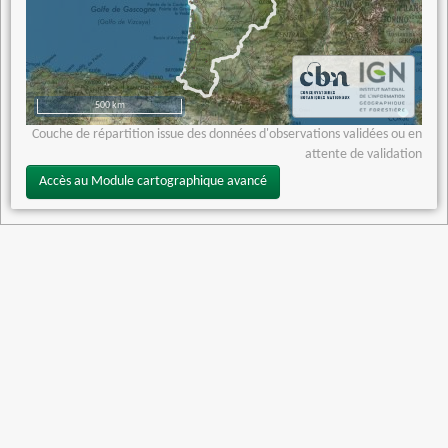
500 km
Couche de répartition issue des données d'observations validées ou en
attente de validation
Accès au Module cartographique avancé