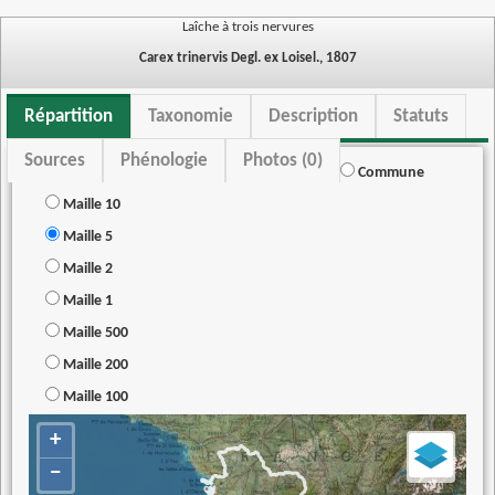
Laîche à trois nervures
Carex trinervis Degl. ex Loisel., 1807
Répartition
Taxonomie
Description
Statuts
Sources
Phénologie
Photos (0)
Commune
Maille 10
Maille 5
Maille 2
Maille 1
Maille 500
Maille 200
Maille 100
+
−