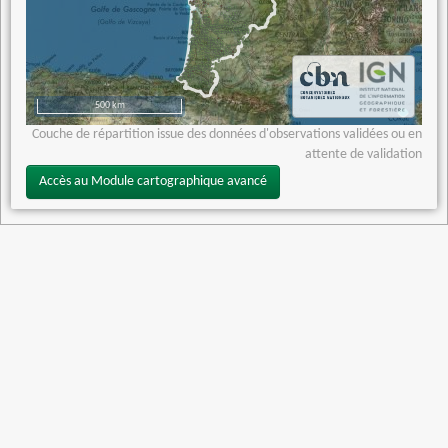
500 km
Couche de répartition issue des données d'observations validées ou en
attente de validation
Accès au Module cartographique avancé