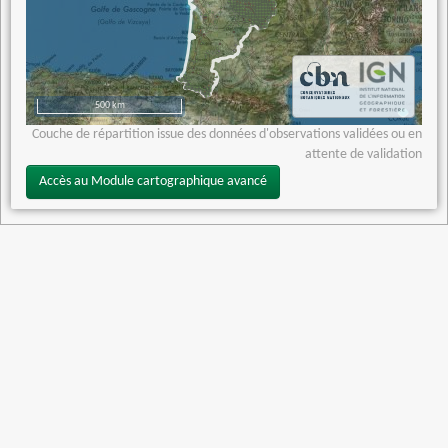
500 km
Couche de répartition issue des données d'observations validées ou en
attente de validation
Accès au Module cartographique avancé