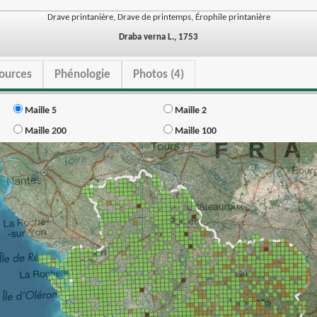
Drave printanière, Drave de printemps, Érophile printanière
Draba verna L., 1753
ources
Phénologie
Photos (4)
Maille 5
Maille 2
Maille 200
Maille 100