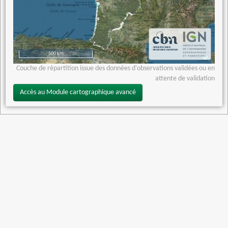
500 km
Couche de répartition issue des données d'observations validées ou en
attente de validation
Accès au Module cartographique avancé