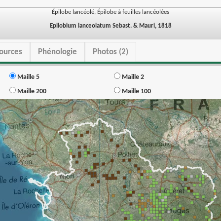
Épilobe lancéolé, Épilobe à feuilles lancéolées
Epilobium lanceolatum Sebast. & Mauri, 1818
ources
Phénologie
Photos (2)
Maille 5
Maille 2
Maille 200
Maille 100