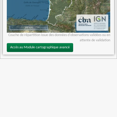
500 km
Couche de répartition issue des données d'observations validées ou en
attente de validation
Accès au Module cartographique avancé