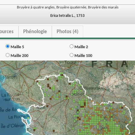
Bruyère à quatre angles, Bruyère quaternée, Bruyère des marais
Erica tetralix L., 1753
ources
Phénologie
Photos (4)
Maille 5
Maille 2
Maille 200
Maille 100