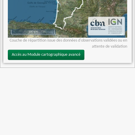
500 km
Couche de répartition issue des données d'observations validées ou en
attente de validation
Accès au Module cartographique avancé