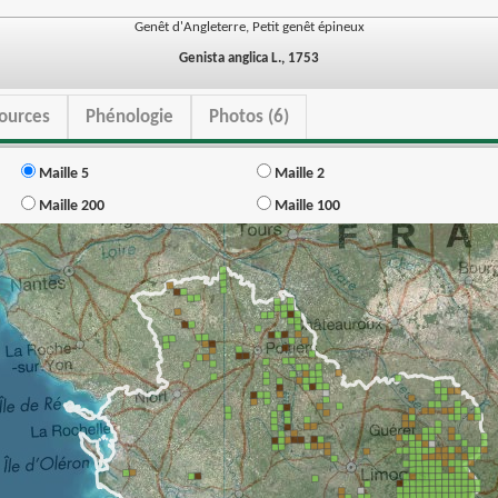
Genêt d'Angleterre, Petit genêt épineux
Genista anglica L., 1753
ources
Phénologie
Photos (6)
Maille 5
Maille 2
Maille 200
Maille 100