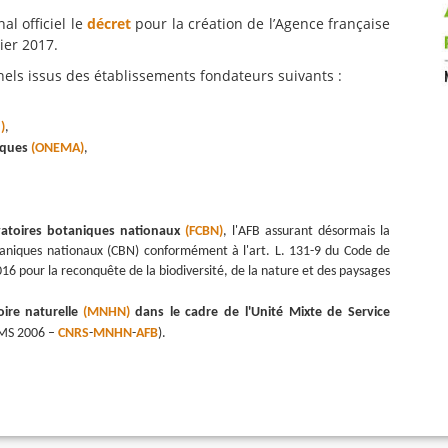
al officiel le
décret
pour la création de l’Agence française
vier 2017.
els issus des établissements fondateurs suivants :
)
,
iques
(ONEMA)
,
vatoires botaniques nationaux
(FCBN)
, l'AFB assurant désormais la
taniques nationaux (CBN) conformément à l'art. L. 131-9 du Code de
016 pour la reconquête de la biodiversité, de la nature et des paysages
ire naturelle
(MNHN)
dans le cadre de l'Unité Mixte de Service
UMS 2006 –
CNRS
-
MNHN
-
AFB
).