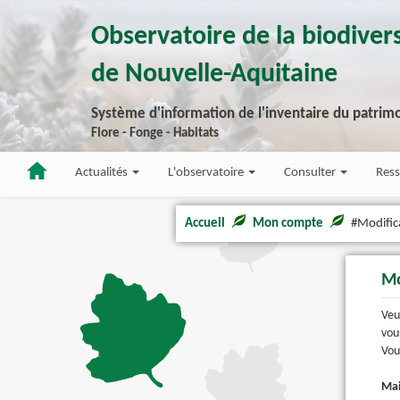
Observatoire de la biodivers
de Nouvelle-Aquitaine
Système d'information de l'inventaire du patrimo
Flore - Fonge - Habitats
Actualités
L'observatoire
Consulter
Res
Accueil
Mon compte
#Modific
Mo
Veu
vous sera envo
Mail