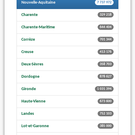
Nouvelle-Aquitaine
7 737 972
Charente
329 218
Charente-Maritime
644 404
Corrèze
701 344
Creuse
413 176
Deux-Sèvres
358 703
Dordogne
878 627
Gironde
1 031 394
Haute-Vienne
673 600
Landes
752 103
Lot-et-Garonne
385 000