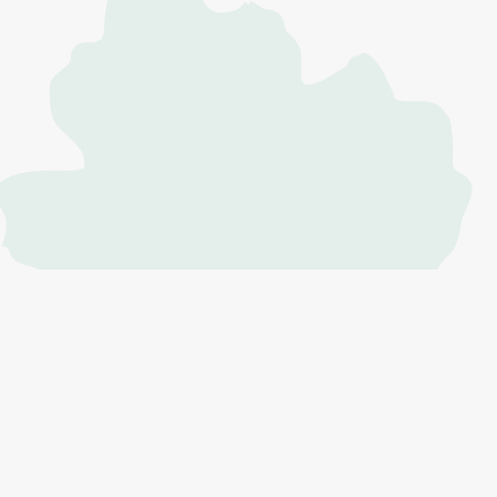
CBNSA © 2026 |
mentions légales
| contactez nous :
contact@obv-na.fr