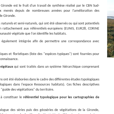
Gironde est le fruit d'un travail de synthèse réalisé par le CBN Sud-
ux menés depuis de nombreuses années pour l'amélioration des
 de Gironde.
s naturels et semi-naturels, qui ont été observés ou qui sont potentiels
 un rattachement aux référentiels européens (EUNIS, EUR28, CORINE
unauté végétale que l'on identifie les habitats.
st également intégrée afin de permettre une correspondance avec
iques et floristiques (liste des "espèces typiques") sont fournies pour
econnaissance.
végétaux
qui sont traités dans un système hiérarchique comprenant
ons ont été élaborées dans le cadre des différentes études typologiques
ologiques dans l'espace Ressources habitats). Ces fiches descriptives
 "guide des végétations" du territoire.
 à constituer le
référentiel typologique pour les cartographies de
alogue des séries puis des géoséries de végétations de la Gironde,