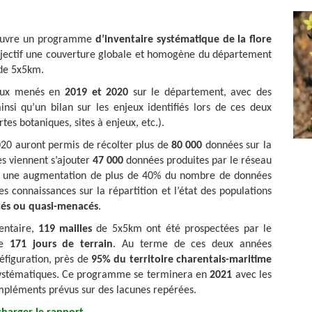
 œuvre un programme
d’inventaire systématique de la flore
jectif une couverture globale et homogène du département
 de 5x5km.
vaux menés en
2019 et 2020
sur le département, avec des
nsi qu’un bilan sur les enjeux identifiés lors de ces deux
es botaniques, sites à enjeux, etc.).
20 auront permis de récolter plus de
80 000
données sur la
s viennent s’ajouter
47 000
données produites par le réseau
is une augmentation de plus de 40% du nombre de données
s connaissances sur la répartition et l’état des populations
és
ou quasi-menacés
.
entaire,
119 mailles
de 5x5km ont été prospectées par le
de
171 jours de terrain
. Au terme de ces deux années
éfiguration, près de
95% du territoire charentais-maritime
 systématiques. Ce programme se terminera en
2021
avec les
ompléments prévus sur des lacunes repérées.