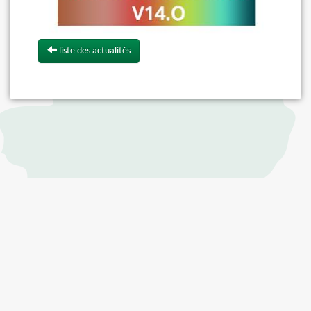
liste des actualités
CBNSA © 2026 |
mentions légales
| contactez nous :
contact@obv-na.fr