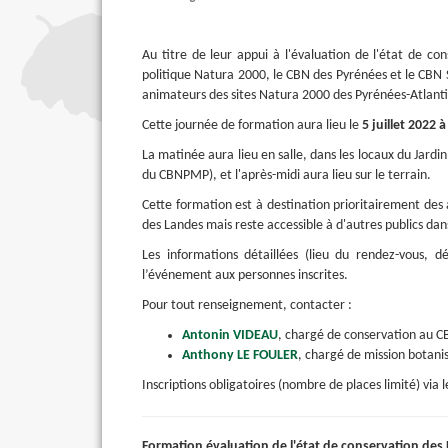
Au titre de leur appui à l'évaluation de l'état de c
politique Natura 2000, le CBN des Pyrénées et le CBN 
animateurs des sites Natura 2000 des Pyrénées-Atlant
Cette journée de formation aura lieu le
5 juillet 2022 
La matinée aura lieu en salle, dans les locaux du Jardi
du CBNPMP), et l'après-midi aura lieu sur le terrain.
Cette formation est à destination prioritairement des
des Landes mais reste accessible à d'autres publics dans
Les informations détaillées (lieu du rendez-vous, d
l’événement aux personnes inscrites.
Pour tout renseignement, contacter :
Antonin VIDEAU
, chargé de conservation au C
Anthony LE FOULER
, chargé de mission botan
Inscriptions obligatoires (nombre de places limité) via 
Formation évaluation de l'état de conservation des 