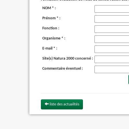
NOM * :
Prénom * :
Fonction :
Organisme * :
E-mail * :
Site(s) Natura 2000 concerné :
Commentaire éventuel :
liste des actualités