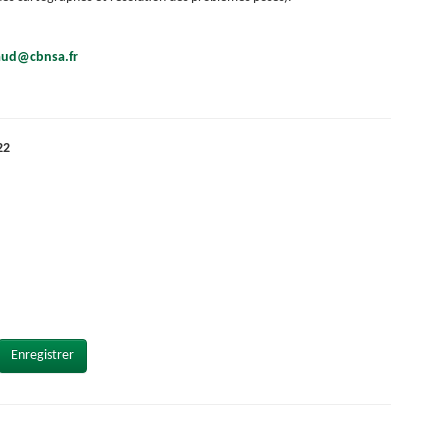
.
aud@cbnsa.fr
22
Enregistrer